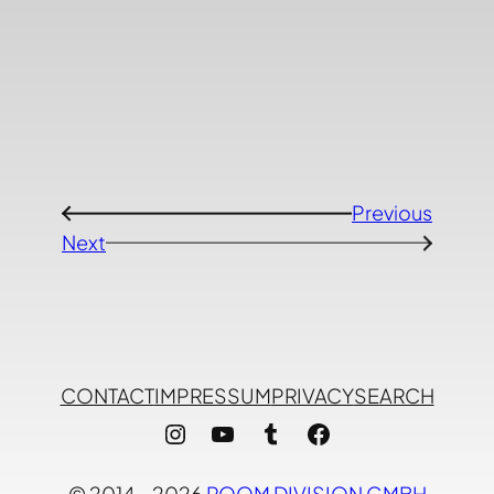
Previous
←
Next
→
CONTACT
IMPRESSUM
PRIVACY
SEARCH
Instagram
YouTube
Tumblr
Facebook
© 2014 – 2026
ROOM DIVISION GMBH