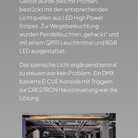
Gelöst wurde dies mit Profilen,
bestückt mit den entsprechenden
Lichtquellen aus LED High Power
Stripes. Zur Wegebeleuchtung
wurden Pendelleuchten „gehackt“ und
mit einem QR111 Leuchtmittel und RGB
LED ausgestattet.
Das szenische Licht ergänzend zentral
zu steuern war kein Problem. Ein DMX
basierte E:CUE Konsole mit Triggern
zur CRESTRON Haussteuerung war die
Lösung.