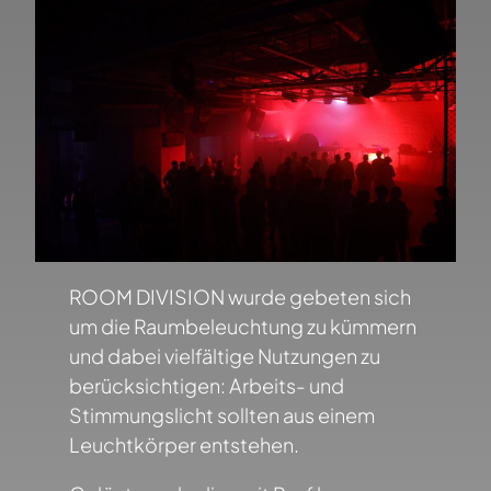
ROOM DIVISION wurde gebeten sich
um die Raumbeleuchtung zu kümmern
und dabei vielfältige Nutzungen zu
berücksichtigen: Arbeits- und
Stimmungslicht sollten aus einem
Leuchtkörper entstehen.