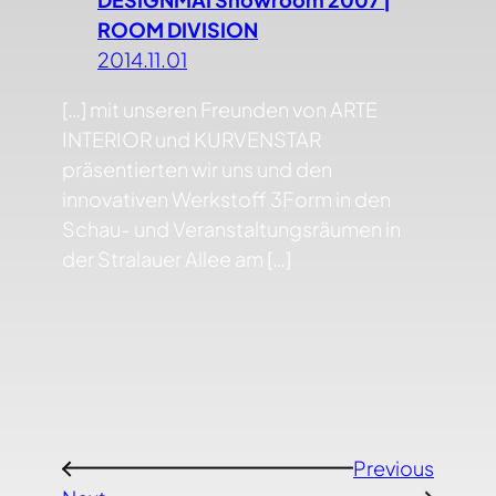
ROOM DIVISION
2014.11.01
[…] mit unseren Freunden von ARTE
INTERIOR und KURVENSTAR
präsentierten wir uns und den
innovativen Werkstoff 3Form in den
Schau- und Veranstaltungsräumen in
der Stralauer Allee am […]
Previous
←